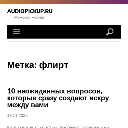
Перейти
к
AUDIOPICKUP.RU
содержимому
Мужской журнал
Метка:
флирт
10 неожиданных вопросов,
которые сразу создают искру
между вами
Опубликовано
19.11.2025
Когда мужчина хочет расположить девушку, ему