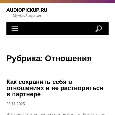
Перейти
к
AUDIOPICKUP.RU
содержимому
Мужской журнал
Рубрика:
Отношения
Как сохранить себя в
отношениях и не раствориться
в партнере
Опубликовано
20.11.2025
В здоровых отношениях важен баланс: близость не