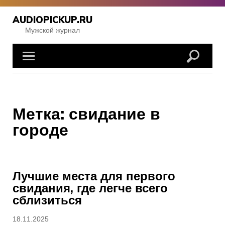
Перейти
к
AUDIOPICKUP.RU
содержимому
Мужской журнал
Метка:
свидание в
городе
Лучшие места для первого
свидания, где легче всего
сблизиться
Опубликовано
18.11.2025