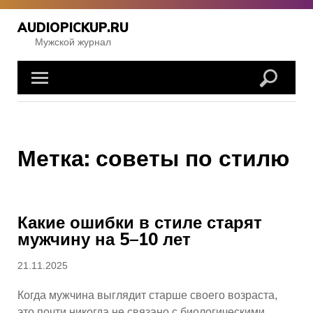
Перейти
к
AUDIOPICKUP.RU
содержимому
Мужской журнал
Метка:
советы по стилю
Какие ошибки в стиле старят
мужчину на 5–10 лет
Опубликовано
21.11.2025
Когда мужчина выглядит старше своего возраста,
это почти никогда не связано с биологическими