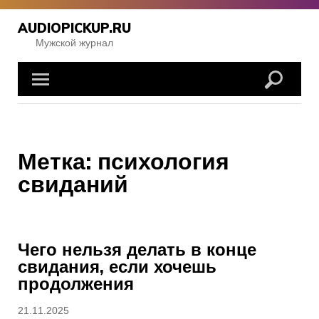
Перейти
к
AUDIOPICKUP.RU
содержимому
Мужской журнал
Метка:
психология
свиданий
Чего нельзя делать в конце
свидания, если хочешь
продолжения
Опубликовано
21.11.2025