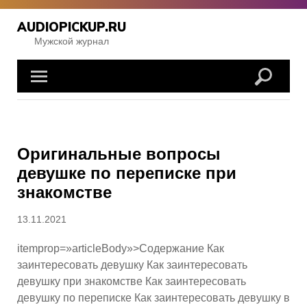
Перейти
к
AUDIOPICKUP.RU
содержимому
Мужской журнал
Записи
Оригинальные вопросы
девушке по переписке при
знакомстве
Опубликовано
13.11.2021
itemprop=»articleBody»>Содержание Как
заинтересовать девушку Как заинтересовать
девушку при знакомстве Как заинтересовать
девушку по переписке Как заинтересовать девушку в