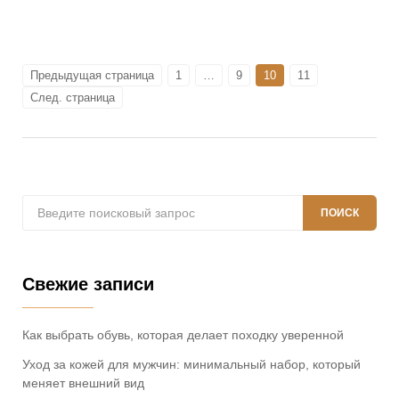
Пагинация
СТРАНИЦА
СТРАНИЦА
СТРАНИЦА
СТРАНИЦА
Предыдущая страница
1
…
9
10
11
След. страница
записей
Поиск:
ПОИСК
Свежие записи
Как выбрать обувь, которая делает походку уверенной
Уход за кожей для мужчин: минимальный набор, который
меняет внешний вид