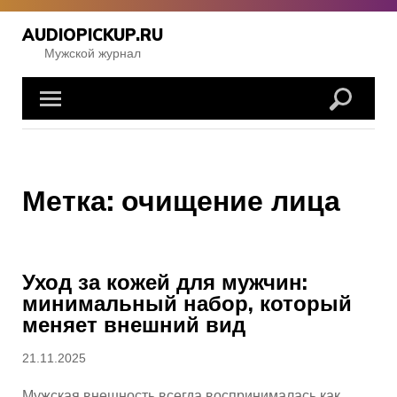
Перейти
к
AUDIOPICKUP.RU
содержимому
Мужской журнал
Метка:
очищение лица
Уход за кожей для мужчин:
минимальный набор, который
меняет внешний вид
Опубликовано
21.11.2025
Мужская внешность всегда воспринималась как